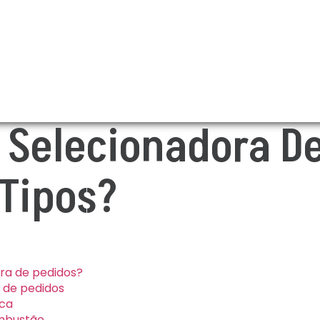
 Selecionadora De
 Tipos?
ra de pedidos?
 de pedidos
ica
ombustão