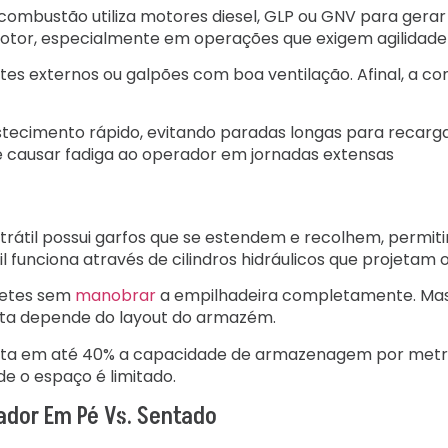
combustão utiliza motores diesel, GLP ou GNV para gera
otor, especialmente em operações que exigem agilidade
tes externos ou galpões com boa ventilação. Afinal, a c
tecimento rápido, evitando paradas longas para recarga
e causar fadiga ao operador em jornadas extensas
etrátil possui garfos que se estendem e recolhem, permi
il funciona através de cilindros hidráulicos que projetam 
letes sem
manobrar
a empilhadeira completamente. Mas 
osta depende do layout do armazém.
nta em até 40% a capacidade de armazenagem por metro 
 o espaço é limitado.
ador Em Pé Vs. Sentado