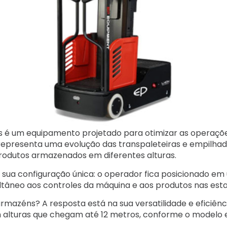
s é um equipamento projetado para otimizar as operaç
 representa uma evolução das transpaleteiras e empilhade
produtos armazenados em diferentes alturas.
a sua configuração única: o operador fica posicionado e
ltâneo aos controles da máquina e aos produtos nas esta
armazéns? A resposta está na sua versatilidade e eficiên
m alturas que chegam até 12 metros, conforme o modelo 