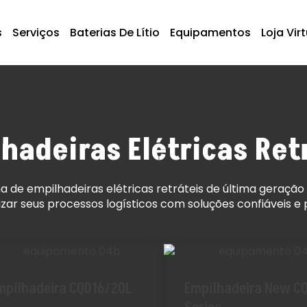
s
Serviços
Baterias De Lítio
Equipamentos
Loja Vir
hadeiras Elétricas Ret
ha de empilhadeiras elétricas retráteis de última geraç
ar seus processos logísticos com soluções confiáveis e 
mpilhadeira CQD16/20L
Empilhadeira New C