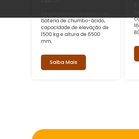
CQD15S
E
ba
Empilhadeira patolada com
c
bateria de chumbo-ácido,
1
capacidade de elevação de
8
1500 kg e altura de 6500
mm.
Saiba Mais