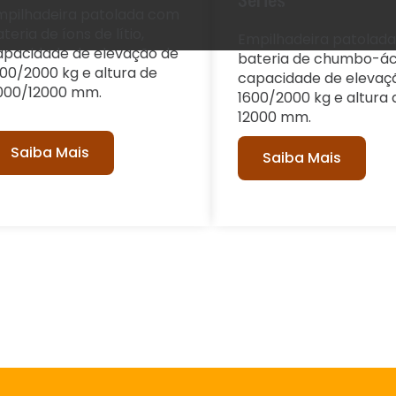
Series
mpilhadeira patolada com
teria de íons de lítio,
Empilhadeira patolad
apacidade de elevação de
bateria de chumbo-ác
600/2000 kg e altura de
capacidade de elevaç
000/12000 mm.
1600/2000 kg e altura 
12000 mm.
Saiba Mais
Saiba Mais