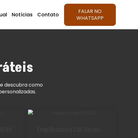
FALAR NO
tual
Notícias
Contato
WHATSAPP
ráteis
ão e descubra como
personalizadas.
QD RV
Empilhadeira CQE Series