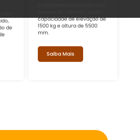
Empilhadeira patolada com
bateria de chumbo-ácido,
a com
capacidade de elevação de
ido,
1500 kg e altura de 5500
ão de
mm.
de
Saiba Mais