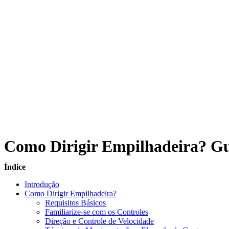
Como Dirigir Empilhadeira? Gui
Índice
Introdução
Como Dirigir Empilhadeira?
Requisitos Básicos
Familiarize-se com os Controles
Direção e Controle de Velocidade