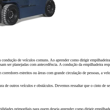
a condução de veículos comuns. Ao aprender como dirigir empilhadeira,
recisam ser planejadas com antecedência. A condução da empilhadeira re
 corredores estreitos ou áreas com grande circulação de pessoas, a vel
ra de outros veículos e obstáculos. Devemos ressaltar que o cinto de s
bilidades primordiais para quem deseja aprender como dirigir empilhad