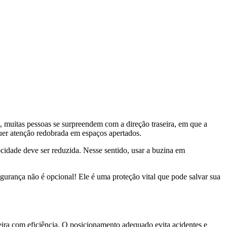
 muitas pessoas se surpreendem com a direção traseira, em que a
quer atenção redobrada em espaços apertados.
ocidade deve ser reduzida. Nesse sentido, usar a buzina em
egurança não é opcional! Ele é uma proteção vital que pode salvar sua
eira com eficiência. O posicionamento adequado evita acidentes e