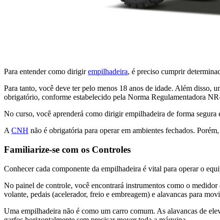
Para entender como dirigir
empilhadeira
, é preciso cumprir determinad
Para tanto, você deve ter pelo menos 18 anos de idade. Além disso, 
obrigatório, conforme estabelecido pela Norma Regulamentadora NR
No curso, você aprenderá como dirigir empilhadeira de forma segura e p
A
CNH
não é obrigatória para operar em ambientes fechados. Porém, s
Familiarize-se com os Controles
Conhecer cada componente da empilhadeira é vital para operar o equ
No painel de controle, você encontrará instrumentos como o medidor d
volante, pedais (acelerador, freio e embreagem) e alavancas para mov
Uma empilhadeira não é como um carro comum. As alavancas de ele
garfos horizontalmente sem precisar mover toda a máquina.