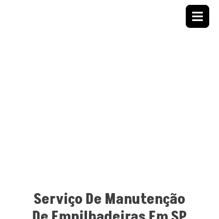
Manutenção De
Empilhadeiras
Na Equipolog, oferecemos serviços de
manutenção de empilhadeiras
de alta qualidade,
garantindo eficiência e segurança nas operações.
Com uma ampla variedade de modelos,
atendemos todas as suas necessidades de
movimentação de carga.
Serviço De Manutenção
De Empilhadeiras Em SP